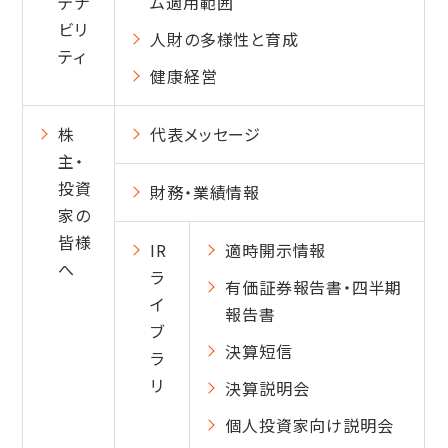
テナ
ム適用範囲
ビリ
人財の多様性と育成
ティ
健康経営
株
代表メッセージ
主・
投資
財務・業績情報
家の
皆様
IR
適時開示情報
へ
ラ
有価証券報告書・四半期
イ
報告書
ブ
決算短信
ラ
リ
決算説明会
個人投資家向け説明会