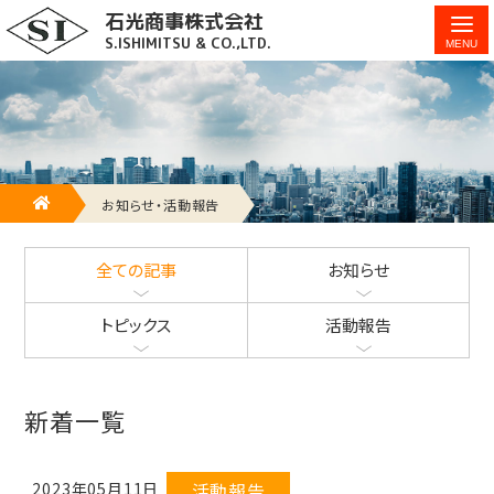
石光商事株式会社
石光商事株式会社の「お知らせ」「トピック」「活動報告」を紹介
S.ISHIMITSU & CO.,LTD.
します。 - 12ページ目 (17ページ中)
HOME
お知らせ・活動報告
全ての記事
お知らせ
トピックス
活動報告
新着一覧
2023年05月11日
活動報告