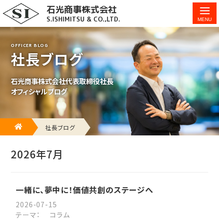
石光商事株式会社
7月 2026 - 石光商事株式会社
S.ISHIMITSU & CO.,LTD.
OFFICER BLOG
社長ブログ
石光商事株式会社代表取締役社長
オフィシャルブログ
HOME
社長ブログ
2026年7月
一緒に、夢中に！価値共創のステージへ
2026-07-15
テーマ：
コラム