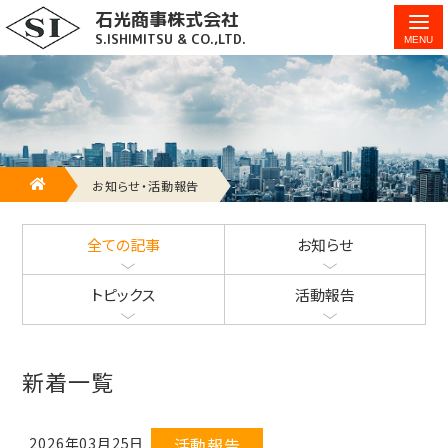
石光商事株式会社
石光商事株式会社の「お知らせ」「トピック」「活動報告」を紹介
S.ISHIMITSU & CO.,LTD.
します。 - 2ページ目 (17ページ中)
HOME
お知らせ・活動報告
全ての記事
お知らせ
トピックス
活動報告
新着一覧
2026年03月25日
活動報告